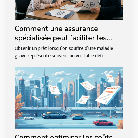
Comment une assurance
spécialisée peut faciliter les
prêts pour les malades graves ?
Obtenir un prêt lorsqu’on souffre d’une maladie
grave représente souvent un véritable défi....
Comment optimiser les coûts