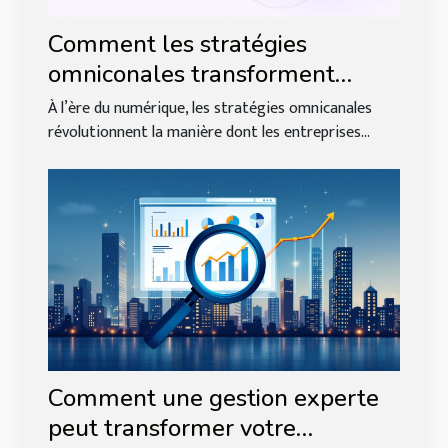
Comment les stratégies
omniconales transforment
l'interaction client ?
À l’ère du numérique, les stratégies omnicanales
révolutionnent la manière dont les entreprises...
Comment une gestion experte
peut transformer votre