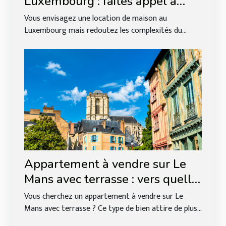
Luxembourg : faites appel à
l'agence de référence Roude
Vous envisagez une location de maison au
Léiw !
Luxembourg mais redoutez les complexités du...
Appartement à vendre sur Le
Mans avec terrasse : vers quelle
agence immobilière se tourner ?
Vous cherchez un appartement à vendre sur Le
Mans avec terrasse ? Ce type de bien attire de plus...