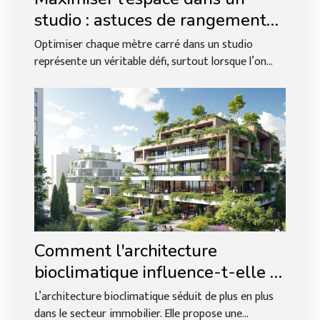
studio : astuces de rangement
innovantes
Optimiser chaque mètre carré dans un studio
représente un véritable défi, surtout lorsque l’on...
Comment l'architecture
bioclimatique influence-t-elle le
marché immobilier ?
L’architecture bioclimatique séduit de plus en plus
dans le secteur immobilier. Elle propose une...